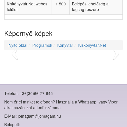
Kiskönyvtár.Net webes
1 500
Belépés lehetőség a
felület
tagság részére
Képernyő képek
Nyitó oldal
Programok
Könyvtár
Kiskönyvtár.Net
Telefon: +36(30)66-77-645
Nem ér el minket telefonon? Használja a Whatsapp, vagy Viber
alkalmazásokat a fenti számmal.
E-Mail: jomagam@jomagam.hu
Belépett: