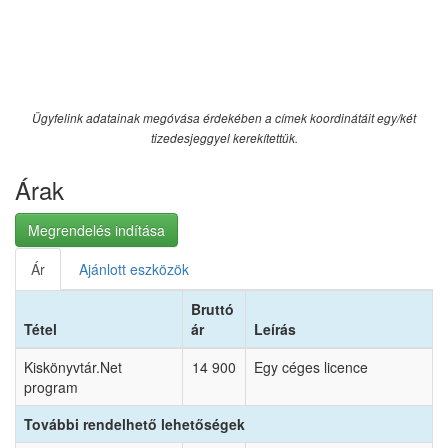
Ügyfelink adatainak megóvása érdekében a címek koordinátáit egy/két
tizedesjeggyel kerekítettük.
Árak
Megrendelés indítása
Ár
Ajánlott eszközök
Bruttó
Tétel
ár
Leírás
Kiskönyvtár.Net
14 900
Egy céges licence
program
További rendelhető lehetőségek