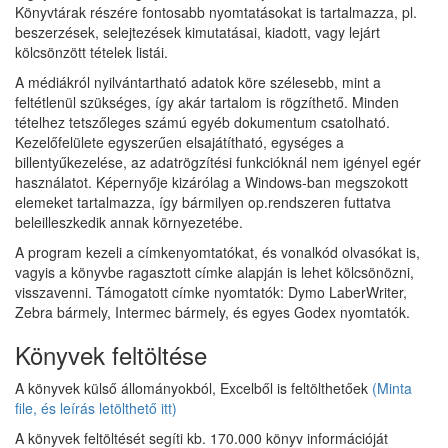
Könyvtárak részére fontosabb nyomtatásokat is tartalmazza, pl.
beszerzések, selejtezések kimutatásai, kiadott, vagy lejárt
kölcsönzött tételek listái.
A médiákról nyilvántartható adatok köre szélesebb, mint a
feltétlenül szükséges, így akár tartalom is rögzíthető. Minden
tételhez tetszőleges számú egyéb dokumentum csatolható.
Kezelőfelülete egyszerűen elsajátítható, egységes a
billentyűkezelése, az adatrögzítési funkcióknál nem igényel egér
használatot. Képernyője kizárólag a Windows-ban megszokott
elemeket tartalmazza, így bármilyen op.rendszeren futtatva
beleilleszkedik annak környezetébe.
A program kezeli a címkenyomtatókat, és vonalkód olvasókat is,
vagyis a könyvbe ragasztott címke alapján is lehet kölcsönözni,
visszavenni. Támogatott címke nyomtatók: Dymo LaberWriter,
Zebra bármely, Intermec bármely, és egyes Godex nyomtatók.
Könyvek feltöltése
A könyvek külső állományokból, Excelből is feltölthetőek
(Minta
file, és leírás letölthető itt)
A könyvek feltöltését segíti kb. 170.000 könyv információját