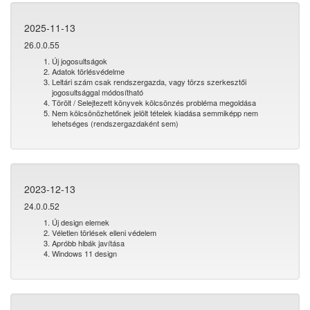
2025-11-13
26.0.0.55
Új jogosultságok
Adatok törlésvédelme
Leltári szám csak rendszergazda, vagy törzs szerkesztői
jogosultsággal módosítható
Törölt / Selejtezett könyvek kölcsönzés probléma megoldása
Nem kölcsönözhetőnek jelölt tételek kiadása semmiképp nem
lehetséges (rendszergazdaként sem)
2023-12-13
24.0.0.52
Új design elemek
Véletlen törlések elleni védelem
Apróbb hibák javítása
Windows 11 design