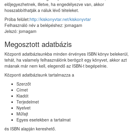
előjegyezhetnek, illetve, ha engedélyezve van, akkor
hosszabbíthatják a náluk lévő tételeket.
Próba felület:
http://kiskonyvtar.net/kiskonyvtar
Felhasználó név a belépéshez: jomagam
Jelszó: jomagam
Megosztott adatbázis
Központi adatbázisunkba minden érvényes ISBN könyv belekerül,
tehát, ha valamely felhasználónk berögzít egy könyvet, akkor azt
másnak már nem kell, elegendő az ISBN-t begépelnie.
Központi adatbázisunk tartalmazza a
Szerzőt
Címet
Kiadót
Terjedelmet
Nyelvet
Műfajt
Egyes esetekben a tartalmat
és ISBN alapján kereshető.