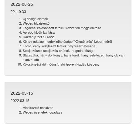
2022-08-25
22.1.0.33
Új design elemek
Webes hibajelentő
Tagoknál kölcsönzött tételek közvetlen megjelenítése
Apróbb hibák javítása
Raktári jelzet túl rövid
Könyv adatlap megtekinthetősége "Kölcsönzés" képernyőről
Törölt, vagy selejtezett tételek helyreállíthatósága
Selejtezésnél selejtezés okának megadhatósága
Statisztika: hány db. könyv, hány törölt, hány selejtezett, hány db van
kiadva, stb.
Kölcsönzési idő módosítható legyen kiadás közben.
2022-03-15
2022.03.15
Hibakezelő naplózás
Webes üzenetek fogadása