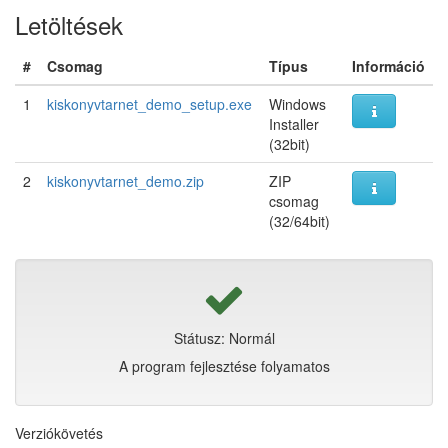
Letöltések
#
Csomag
Típus
Információ
1
kiskonyvtarnet_demo_setup.exe
Windows
Installer
(32bit)
2
kiskonyvtarnet_demo.zip
ZIP
csomag
(32/64bit)
Státusz: Normál
A program fejlesztése folyamatos
Verziókövetés