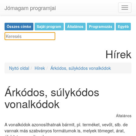
Jómagam programjai
Toggl
navig
Összes címke
Saját program
Általános
Programozás
Egyéb
Hírek
Nyitó oldal
Hírek
Árkódos, súlykódos vonalkódok
Árkódos, súlykódos
vonalkódok
Általános
A vonalkódok azonosíthatnak bármit, pl. terméket, vevőt, stb. de
vannak más szabványos formátumok is, melyek tömeget, árat,