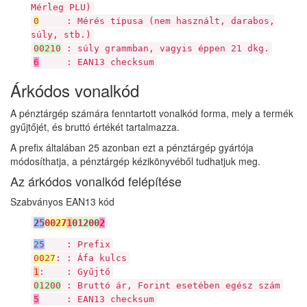
Mérleg PLU)
0
: Mérés típusa (nem használt, darabos,
súly, stb.)
00210
: súly grammban, vagyis éppen 21 dkg.
6
: EAN13 checksum
Árkódos vonalkód
A pénztárgép számára fenntartott vonalkód forma, mely a termék
gyűjtőjét, és bruttó értékét tartalmazza.
A prefix általában 25 azonban ezt a pénztárgép gyártója
módosíthatja, a pénztárgép kézikönyvéből tudhatjuk meg.
Az árkódos vonalkód felépítése
Szabványos EAN13 kód
25
0027
1
01200
2
25
: Prefix
0027
: : Áfa kulcs
1
: : Gyűjtő
01200
: Bruttó ár, Forint esetében egész szám
5
: EAN13 checksum