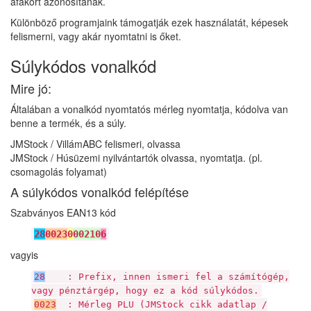
áfakört azonosítanak.
Különböző programjaink támogatják ezek használatát, képesek
felismerni, vagy akár nyomtatni is őket.
Súlykódos vonalkód
Mire jó:
Általában a vonalkód nyomtatós mérleg nyomtatja, kódolva van
benne a termék, és a súly.
JMStock / VillámABC felismeri, olvassa
JMStock / Húsüzemi nyilvántartók olvassa, nyomtatja. (pl.
csomagolás folyamat)
A súlykódos vonalkód felépítése
Szabványos EAN13 kód
28
0023
0
00210
6
vagyis
28
: Prefix, innen ismeri fel a számítógép,
vagy pénztárgép, hogy ez a kód súlykódos.
0023
: Mérleg PLU (JMStock cikk adatlap /