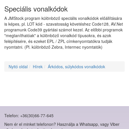
Speciális vonalkódok
A JMStock program különböző speciális vonalkódok előállítására
is képes, pl. LOT kód - szavatosság követéshez Code128, AV.Net
programunk Code39 gyártási számot kezel. Az előbbi programok
"megtaníthatóak" a különböző vonalkód típusokra, és azok
felépítésére, és ezeket EPL / ZPL címkenyomtatókra tudják
nyomtatni. (Pl. különböző Zebra, Intermec nyomtatók)
Nyitó oldal
Hírek
Árkódos, súlykódos vonalkódok
Telefon: +36(30)66-77-645
Nem ér el minket telefonon? Használja a Whatsapp, vagy Viber