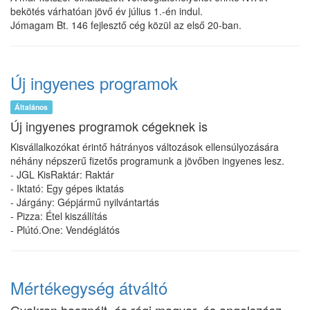
bekötés várhatóan jövő év július 1.-én indul.
Jómagam Bt. 146 fejlesztő cég közül az első 20-ban.
Új ingyenes programok
Általános
Új ingyenes programok cégeknek is
Kisvállalkozókat érintő hátrányos változások ellensúlyozására
néhány népszerű fizetős programunk a jövőben ingyenes lesz.
- JGL KisRaktár: Raktár
- Iktató: Egy gépes iktatás
- Járgány: Gépjármű nyilvántartás
- Pizza: Étel kiszállítás
- Plútó.One: Vendéglátós
Mértékegység átváltó