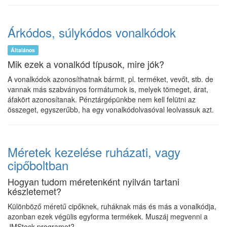
Árkódos, súlykódos vonalkódok
Általános
Mik ezek a vonalkód típusok, mire jók?
A vonalkódok azonosíthatnak bármit, pl. terméket, vevőt, stb. de
vannak más szabványos formátumok is, melyek tömeget, árat,
áfakört azonosítanak. Pénztárgépünkbe nem kell felütni az
összeget, egyszerűbb, ha egy vonalkódolvasóval leolvassuk azt.
Méretek kezelése ruházati, vagy
cipőboltban
Hogyan tudom méretenként nyilván tartani
készletemet?
Különböző méretű cipőknek, ruháknak más és más a vonalkódja,
azonban ezek végülis egyforma termékek. Muszáj megvenni a
JMStock programot?