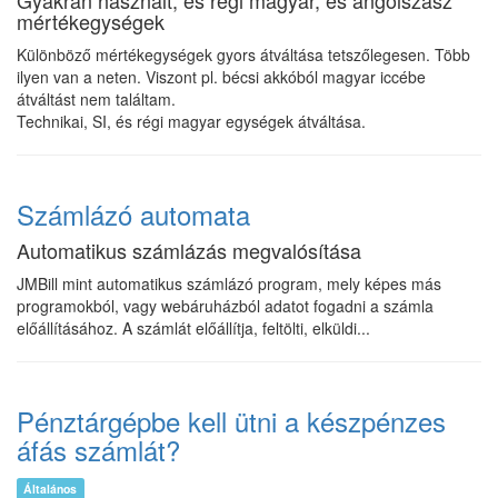
Gyakran használt, és régi magyar, és angolszász
mértékegységek
Különböző mértékegységek gyors átváltása tetszőlegesen. Több
ilyen van a neten. Viszont pl. bécsi akkóból magyar iccébe
átváltást nem találtam.
Technikai, SI, és régi magyar egységek átváltása.
Számlázó automata
Automatikus számlázás megvalósítása
JMBill mint automatikus számlázó program, mely képes más
programokból, vagy webáruházból adatot fogadni a számla
előállításához. A számlát előállítja, feltölti, elküldi...
Pénztárgépbe kell ütni a készpénzes
áfás számlát?
Általános