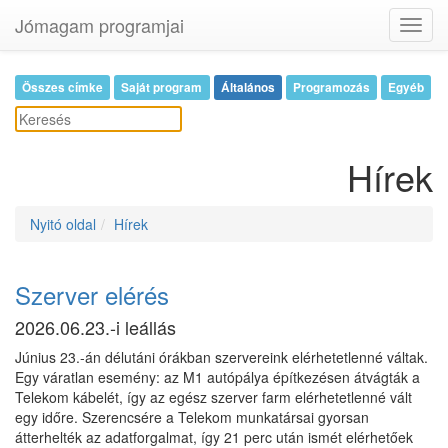
Jómagam programjai
Toggl
navig
Összes címke
Saját program
Általános
Programozás
Egyéb
Hírek
Nyitó oldal
Hírek
Szerver elérés
2026.06.23.-i leállás
Június 23.-án délutáni órákban szervereink elérhetetlenné váltak.
Egy váratlan esemény: az M1 autópálya építkezésen átvágták a
Telekom kábelét, így az egész szerver farm elérhetetlenné vált
egy időre. Szerencsére a Telekom munkatársai gyorsan
átterhelték az adatforgalmat, így 21 perc után ismét elérhetőek