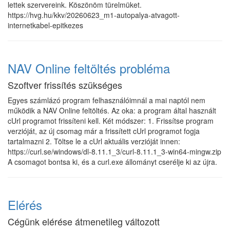
lettek szervereink. Köszönöm türelmüket.
https://hvg.hu/kkv/20260623_m1-autopalya-atvagott-
internetkabel-epitkezes
NAV Online feltöltés probléma
Szoftver frissítés szükséges
Egyes számlázó program felhasználóimnál a mai naptól nem
működik a NAV Online feltöltés. Az oka: a program által használt
cUrl programot frissíteni kell. Két módszer: 1. Frissítse program
verzióját, az új csomag már a frissített cUrl programot fogja
tartalmazni 2. Töltse le a cUrl aktuális verzióját innen:
https://curl.se/windows/dl-8.11.1_3/curl-8.11.1_3-win64-mingw.zip
A csomagot bontsa ki, és a curl.exe állományt cserélje ki az újra.
Elérés
Cégünk elérése átmenetileg változott