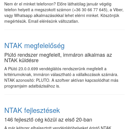
Nem ér el minket telefonon? Előre láthatólag január végéig
telefon helyett a megszokott számon (+36 30 66 77 645), a Viber,
vagy Whatsapp alkalmazásokkal lehet elérni minket. Köszönjük
megértésük. Email elérésünk változatlan.
NTAK megfelelőség
Plútó rendszer megfelelt, immáron alkalmas az
NTAK küldésre
A Plútó 23.0.0.699 vendéglátós rendszerünk megfelelt a
kritériumoknak, immáron választható a vállalkozások számára.
NTAK azonosító: PLUTO. A szoftver aktívan kapcsolódhat más
programjaim adatbázisához is.
NTAK fejlesztések
146 fejlesztő cég közül az első 20-ban
A már kétszer elhalasztott vendéglátóhelyeket érintő NTAK