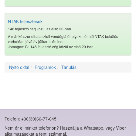
NTAK fejlesztések
146 fejlesztő cég közül az első 20-ban
A már kétszer elhalasztott vendéglátóhelyeket érintő NTAK bekötés
várhatóan jövő év július 1.-én indul.
Jómagam Bt. 146 fejlesztő cég közül az első 20-ban.
Nyitó oldal
Programok
Tanulás
Telefon: +36(30)66-77-645
Nem ér el minket telefonon? Használja a Whatsapp, vagy Viber
alkalmazásokat a fenti számmal.