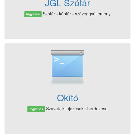
JGL Szótár
Szótár - képtár - szöveggyűjtemény
Ingyenes
Okító
Szavak, kifejezések kikérdezése
Ingyenes