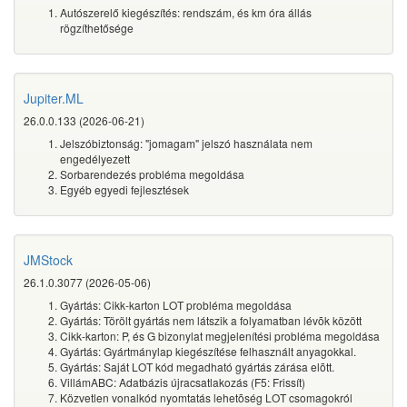
Autószerelő kiegészítés: rendszám, és km óra állás
rögzíthetősége
Jupiter.ML
26.0.0.133 (2026-06-21)
Jelszóbiztonság: "jomagam" jelszó használata nem
engedélyezett
Sorbarendezés probléma megoldása
Egyéb egyedi fejlesztések
JMStock
26.1.0.3077 (2026-05-06)
Gyártás: Cikk-karton LOT probléma megoldása
Gyártás: Törölt gyártás nem látszik a folyamatban lévõk között
Cikk-karton: P, és G bizonylat megjelenítési probléma megoldása
Gyártás: Gyártmánylap kiegészítése felhasznált anyagokkal.
Gyártás: Saját LOT kód megadható gyártás zárása elõtt.
VillámABC: Adatbázis újracsatlakozás (F5: Frissít)
Közvetlen vonalkód nyomtatás lehetõség LOT csomagokról