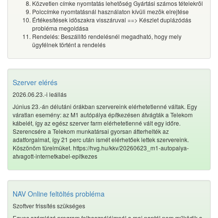
Közvetlen címke nyomtatás lehetõség Gyártási számos tételekrõl
Polccímke nyomtatásnál használaton kívüli mezõk elrejtése
Értékesítések idõszakra visszáruval ==> Készlet duplázódás
probléma megoldása
Rendelés: Beszállító rendelésnél megadható, hogy mely
ügyfélnek történt a rendelés
Szerver elérés
2026.06.23.-i leállás
Június 23.-án délutáni órákban szervereink elérhetetlenné váltak. Egy
váratlan esemény: az M1 autópálya építkezésen átvágták a Telekom
kábelét, így az egész szerver farm elérhetetlenné vált egy időre.
Szerencsére a Telekom munkatársai gyorsan átterhelték az
adatforgalmat, így 21 perc után ismét elérhetőek lettek szervereink.
Köszönöm türelmüket. https://hvg.hu/kkv/20260623_m1-autopalya-
atvagott-internetkabel-epitkezes
NAV Online feltöltés probléma
Szoftver frissítés szükséges
Egyes számlázó program felhasználóimnál a mai naptól nem működik a