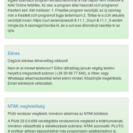
NAV Online feltöltés. Az oka: a program által használt cUrl programot
frissíteni kell. Két módszer: 1. Frissítse program verzióját, az új csomag
már a frissített cUrl programot fogja tartalmazni 2. Töltse le a cUrl aktuális
verzióját innen: https://curl.se/windows/dl-8.11.1_3/curl-8.11.1_3-win64-
mingw.zip A csomagot bontsa ki, és a curl.exe állományt cserélje ki az
újra.
Elérés
Cégünk elérése átmenetileg változott
Nem ér el minket telefonon? Előre láthatólag január végéig telefon
helyett a megszokott számon (+36 30 66 77 645), a Viber, vagy
Whatsapp alkalmazásokkal lehet elérni minket. Köszönjük megértésük.
Email elérésünk változatlan.
NTAK megfelelőség
Plútó rendszer megfelelt, immáron alkalmas az NTAK küldésre
A Plútó 23.0.0.699 vendéglátós rendszerünk megfelelt a kritériumoknak,
immáron választható a vállalkozások számára. NTAK azonosító: PLUTO.
A szoftver aktívan kapcsolódhat más programjaim adatbázisához is.